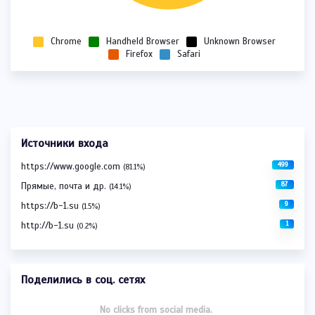
Chrome
Handheld Browser
Unknown Browser
Firefox
Safari
Источники входа
499
https://www.google.com
(81.1%)
87
Прямые, почта и др.
(14.1%)
9
https://b-1.su
(1.5%)
1
http://b-1.su
(0.2%)
Поделились в соц. сетях
No clicks from social media.