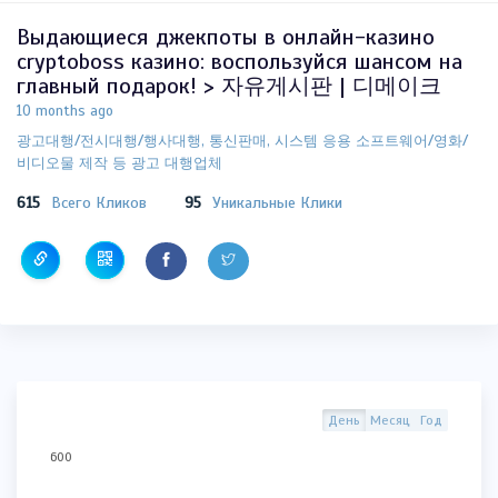
Выдающиеся джекпоты в онлайн-казино
cryptoboss казино: воспользуйся шансом на
главный подарок! > 자유게시판 | 디메이크
10 months ago
광고대행/전시대행/행사대행, 통신판매, 시스템 응용 소프트웨어/영화/
비디오물 제작 등 광고 대행업체
615
Всего Кликов
95
Уникальные Клики
День
Месяц
Год
600