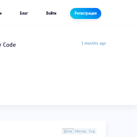
и
Блог
Войти
Регистрация
y Code
1 months ago
День
Месяц
Год