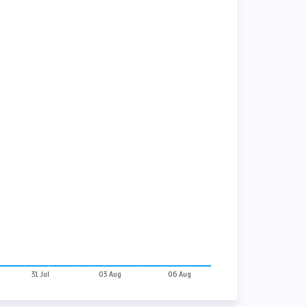
31 Jul
03 Aug
06 Aug