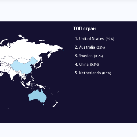
ТОП стран
United States
(89%)
Australia
(2.5%)
Sweden
(0.5%)
China
(0.5%)
Netherlands
(0.3%)