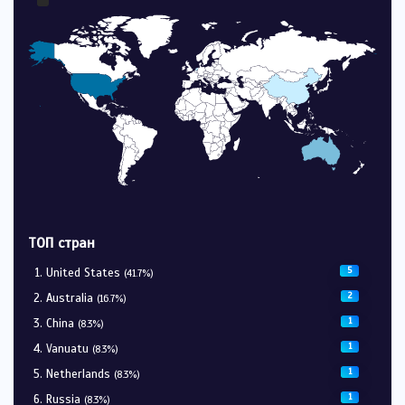
ТОП стран
5
United States
(41.7%)
2
Australia
(16.7%)
1
China
(8.3%)
1
Vanuatu
(8.3%)
1
Netherlands
(8.3%)
1
Russia
(8.3%)