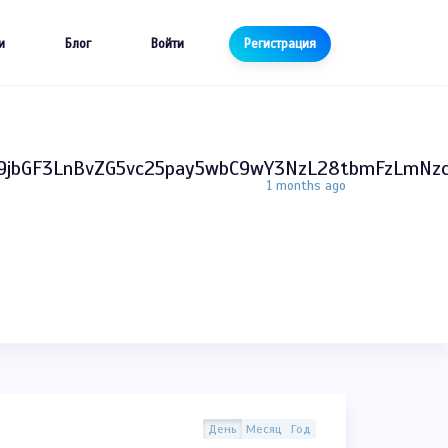
и
Блог
Войти
Регистрация
cm9jbGF3LnBvZG5vc25pay5wbC9wY3NzL28tbmFzLmNz
1 months ago
День
Месяц
Год