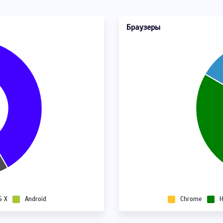
Браузеры
S X
Android
Chrome
H