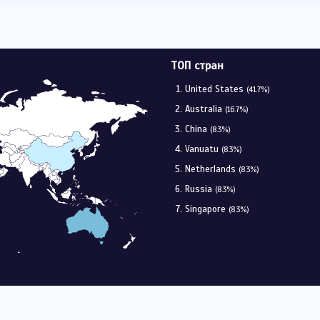
ТОП стран
United States
(41.7%)
Australia
(16.7%)
China
(8.3%)
Vanuatu
(8.3%)
Netherlands
(8.3%)
Russia
(8.3%)
Singapore
(8.3%)