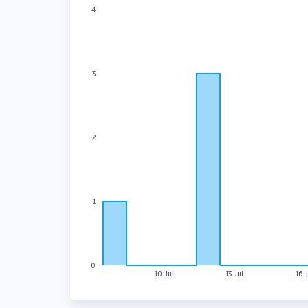
4
3
2
1
0
10 Jul
13 Jul
16 J