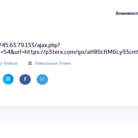
Возможност
/45.63.79.133/ajax.php?
d=54&url=https://p3terx.com/go/aHR0cHM6Ly93
о Кликов
11
Уникальные Клики