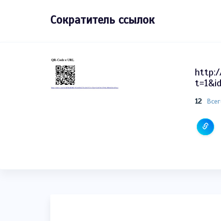
Сократитель ссылок
http:/
t=1&i
12
Всег