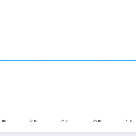
9 Jul
22 Jul
25 Jul
28 Jul
31 Jul