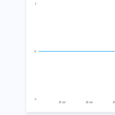
1
0
-1
13 Jul
16 Jul
1