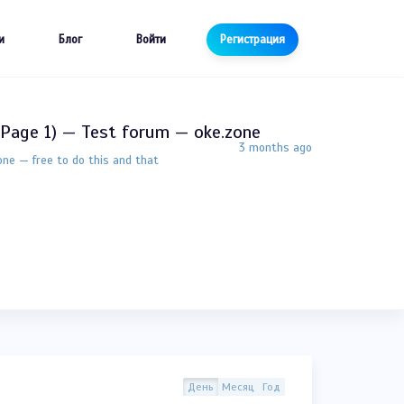
и
Блог
Войти
Регистрация
age 1) — Test forum — oke.zone
3 months ago
ne — free to do this and that
День
Месяц
Год