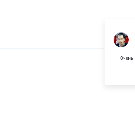
екламу в Facebook и Instagram. И пиксель есть и
Очень 
 по странам и девайсам. Огооонь!