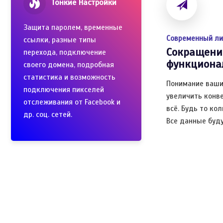
Тонкие Настройки
Защита паролем, временные
Современный ли
ссылки, разные типы
Сокращени
перехода, подключение
функциона
своего домена, подробная
статистика и возможность
Понимание ваши
подключения пикселей
увеличить конв
отслеживания от Facebook и
всё. Будь то ко
др. соц. сетей.
Все данные буду