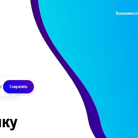
Возможност
Сократить
лку