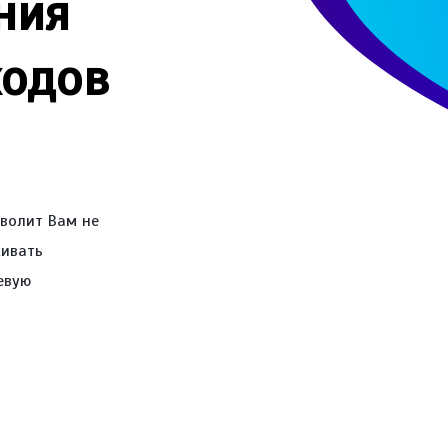
ния
ходов
зволит Вам не
живать
евую