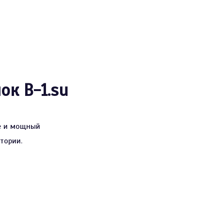
ок B-1.su
ще и мощный
тории.